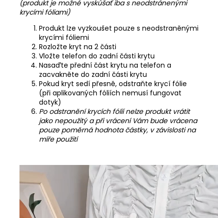
(produkt je možné vyskúšať iba s neodstránenými
krycími fóliami)
Produkt lze vyzkoušet pouze s neodstraněnými
krycími fóliemi
Rozložte kryt na 2 části
Vložte telefon do zadní části krytu
Nasaďte přední část krytu na telefon a
zacvakněte do zadní části krytu
Pokud kryt sedí přesně, odstraňte krycí fólie
(při aplikovaných fóliích nemusí fungovat
dotyk)
Po odstranění krycích fólií nelze produkt vrátit
jako nepoužitý a při vrácení Vám bude vrácena
pouze poměrná hodnota částky, v závislosti na
míře použití