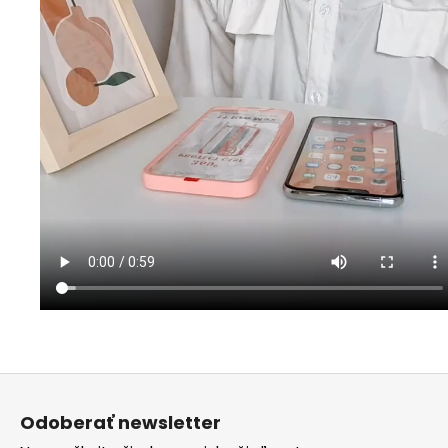
Z
á
Odoberať newsletter
p