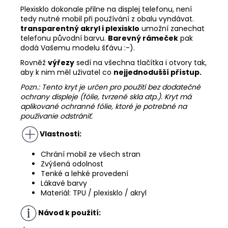
Plexisklo dokonale přilne na displej telefonu, není
tedy nutné mobil při používání z obalu vyndávat.
transparentný akryl i plexisklo
umožní zanechat
telefonu původní barvu.
Barevný rámeček
pak
dodá Vašemu modelu šťávu :-).
Rovněž
výřezy
sedí na všechna tlačítka i otvory tak,
aby k nim měl uživatel co
nejjednodušší přístup.
Pozn.: Tento kryt je určen pro použití bez dodatečné
ochrany displeje (fólie, tvrzené skla atp.). Kryt má
aplikované ochranné fólie, ktoré je potrebné na
používanie odstrániť.
Vlastnosti:
Chrání mobil ze všech stran
Zvýšená odolnost
Tenké a lehké provedení
Lákavé barvy
Materiál: TPU / plexisklo / akryl
Návod k použití: