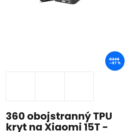
á
j
s
ť
?
€349
–97 %
HĽADAŤ
O
d
p
360 obojstranný TPU
o
r
kryt na Xiaomi 15T -
ú