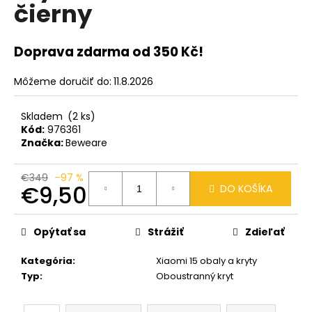
č
čierny
a
m
e
Doprava zdarma od 350 Kč!
Môžeme doručiť do:
11.8.2026
Skladem
(2 ks)
Kód:
976361
Značka:
Beweare
€349
–97 %
€9,50
DO KOŠÍKA
Jednotková
cena:
Opýtať sa
Strážiť
Zdieľať
Kategória
:
Xiaomi 15 obaly a kryty
Typ
:
Oboustranný kryt