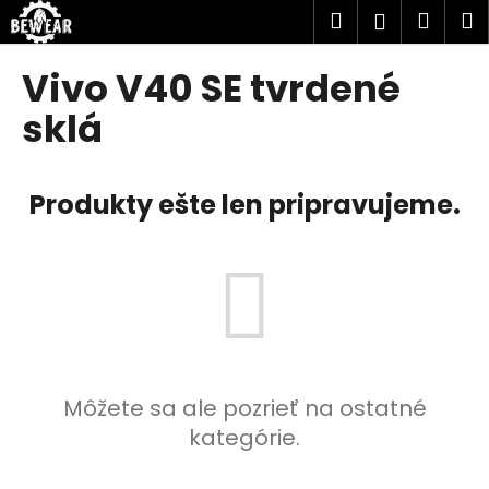
K
Prejsť
Hľadať
Náku
M
Prihlásen
na
o
obsah
Späť
Späť
košík
š
Vivo V40 SE tvrdené
í
Č
sklá
k
o
p
Produkty ešte len pripravujeme.
o
t
r
e
b
u
j
e
Môžete sa ale pozrieť na ostatné
t
kategórie.
e
n