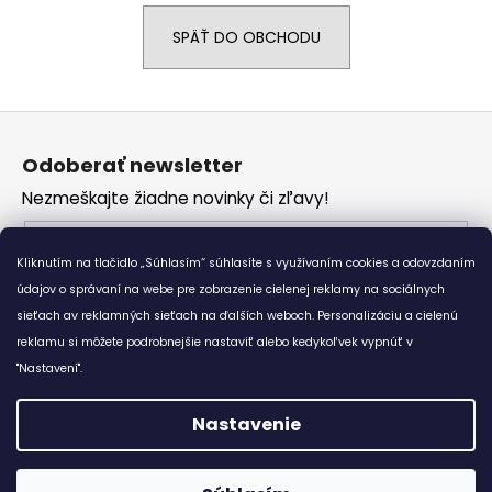
á
SPÄŤ DO OBCHODU
j
s
ť
Z
?
á
Odoberať newsletter
p
Nezmeškajte žiadne novinky či zľavy!
ä
t
Email
HĽADAŤ
i
Kliknutím na tlačidlo „Súhlasím“ súhlasíte s využívaním cookies a odovzdaním
Vložením e-mailu súhlasíte s
podmienkami
e
údajov o správaní na webe pre zobrazenie cielenej reklamy na sociálnych
ochrany osobných údajov
sieťach av reklamných sieťach na ďalších weboch. Personalizáciu a cielenú
reklamu si môžete podrobnejšie nastaviť alebo kedykoľvek vypnúť v
O
PRIHLÁSIŤ SA
d
"Nastavení".
p
o
Nastavenie
r
Vytvoril Shoptet
ú