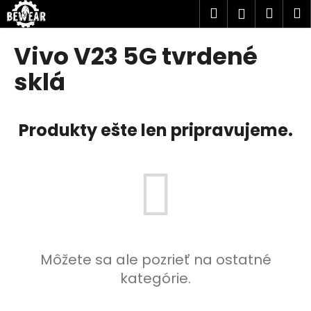
K
Prejsť
Hľadať
Náku
M
Prihlásen
na
o
obsah
Späť
Späť
košík
š
Vivo V23 5G tvrdené
í
Č
sklá
k
o
p
Produkty ešte len pripravujeme.
o
t
r
e
b
u
j
e
Môžete sa ale pozrieť na ostatné
t
kategórie.
e
n