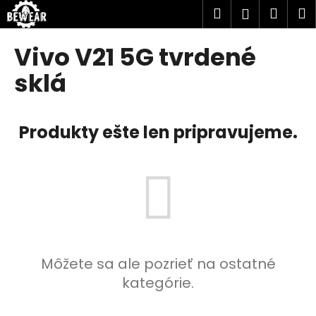
K
Prejsť
Hľadať
Náku
M
Prihlásen
na
o
obsah
Späť
Späť
košík
š
Vivo V21 5G tvrdené
í
Č
sklá
k
o
p
Produkty ešte len pripravujeme.
o
t
r
e
b
u
j
e
Môžete sa ale pozrieť na ostatné
t
kategórie.
e
n