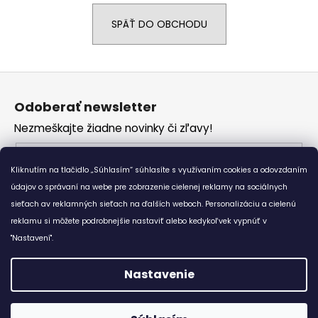
á
SPÄŤ DO OBCHODU
j
s
ť
Z
?
á
Odoberať newsletter
p
Nezmeškajte žiadne novinky či zľavy!
ä
t
Email
HĽADAŤ
i
Kliknutím na tlačidlo „Súhlasím“ súhlasíte s využívaním cookies a odovzdaním
Vložením e-mailu súhlasíte s
podmienkami
e
údajov o správaní na webe pre zobrazenie cielenej reklamy na sociálnych
ochrany osobných údajov
sieťach av reklamných sieťach na ďalších weboch. Personalizáciu a cielenú
reklamu si môžete podrobnejšie nastaviť alebo kedykoľvek vypnúť v
O
PRIHLÁSIŤ SA
d
"Nastavení".
p
o
Nastavenie
r
Vytvoril Shoptet
ú