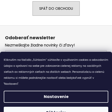
á
SPÄŤ DO OBCHODU
j
s
ť
Z
?
á
Odoberať newsletter
p
Nezmeškajte žiadne novinky či zľavy!
ä
t
Email
HĽADAŤ
i
Kliknutím na tlačidlo „Súhlasím“ súhlasíte s využívaním cookies a odovzdaním
Vložením e-mailu súhlasíte s
podmienkami
e
údajov o správaní na webe pre zobrazenie cielenej reklamy na sociálnych
ochrany osobných údajov
sieťach av reklamných sieťach na ďalších weboch. Personalizáciu a cielenú
reklamu si môžete podrobnejšie nastaviť alebo kedykoľvek vypnúť v
O
PRIHLÁSIŤ SA
d
"Nastavení".
p
o
Nastavenie
r
Vytvoril Shoptet
ú