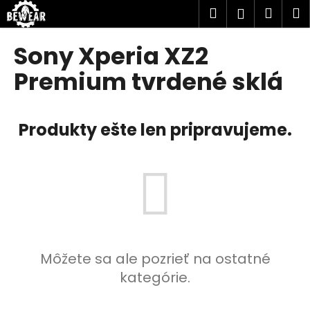
K
Prejsť
Hľadať
Náku
M
Prihlásen
na
o
obsah
Späť
Späť
košík
š
Sony Xperia XZ2
í
Č
Premium tvrdené sklá
k
o
p
Produkty ešte len pripravujeme.
o
t
r
e
b
u
j
e
Môžete sa ale pozrieť na ostatné
t
kategórie.
e
n