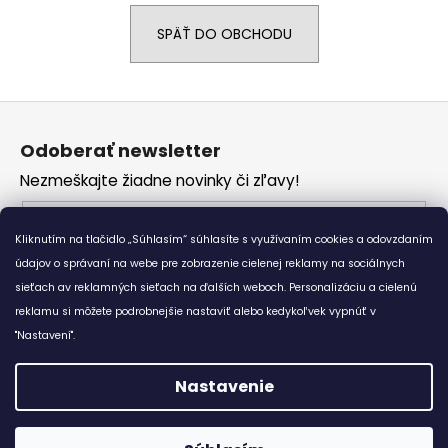
á
SPÄŤ DO OBCHODU
j
s
ť
Z
?
á
Odoberať newsletter
p
Nezmeškajte žiadne novinky či zľavy!
ä
t
Email
HĽADAŤ
i
Kliknutím na tlačidlo „Súhlasím“ súhlasíte s využívaním cookies a odovzdaním
Vložením e-mailu súhlasíte s
podmienkami
e
údajov o správaní na webe pre zobrazenie cielenej reklamy na sociálnych
ochrany osobných údajov
sieťach av reklamných sieťach na ďalších weboch. Personalizáciu a cielenú
reklamu si môžete podrobnejšie nastaviť alebo kedykoľvek vypnúť v
O
PRIHLÁSIŤ SA
d
"Nastavení".
p
o
Nastavenie
r
Vytvoril Shoptet
ú