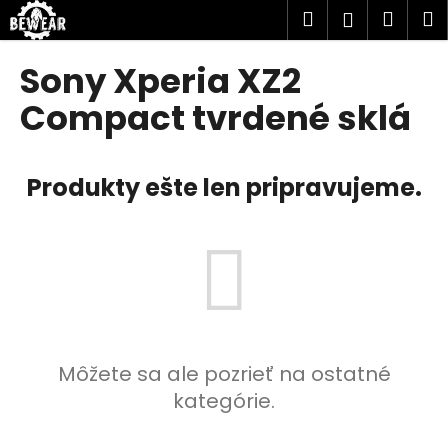
K
Prejsť
Hľadať
Náku
M
Prihlásen
na
o
obsah
Späť
Späť
košík
š
Sony Xperia XZ2
í
Č
Compact tvrdené sklá
k
o
p
Produkty ešte len pripravujeme.
o
t
r
e
b
u
j
e
Môžete sa ale pozrieť na ostatné
t
kategórie.
e
n