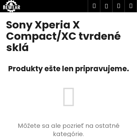
K
Prejsť
Hľadať
Náku
M
Prihlásen
na
o
obsah
Späť
Späť
košík
š
Sony Xperia X
í
Č
Compact/XC tvrdené
k
o
sklá
p
o
t
Produkty ešte len pripravujeme.
r
e
b
u
j
e
t
Môžete sa ale pozrieť na ostatné
e
kategórie.
n