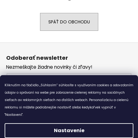
á
j
SPÄŤ DO OBCHODU
s
ť
?
Z
á
Odoberať newsletter
p
Nezmeškajte žiadne novinky či zľavy!
ä
HĽADAŤ
t
Email
i
Kliknutím na tlačidlo „Súhlasím“ súhlasíte s využívaním cookies a odovzdaním
Vložením e-mailu súhlasíte s
podmienkami
e
údajov o správaní na webe pre zobrazenie cielenej reklamy na sociálnych
O
ochrany osobných údajov
sieťach av reklamných sieťach na ďalších weboch. Personalizáciu a cielenú
d
reklamu si môžete podrobnejšie nastaviť alebo kedykoľvek vypnúť v
p
PRIHLÁSIŤ SA
"Nastavení".
o
r
Nastavenie
ú