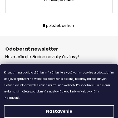
5
položiek celkom
O
v
Z
l
á
á
Odoberať newsletter
d
p
a
Nezmeškajte žiadne novinky či zľavy!
ä
c
t
Email
i
i
Kliknutím na tlačidlo „Súhlasím“ súhlasíte s využívaním cookies a odovzdaním
e
Vložením e-mailu súhlasíte s
podmienkami
e
p
údajov o správaní na webe pre zobrazenie cielenej reklamy na sociálnych
ochrany osobných údajov
r
sieťach av reklamných sieťach na ďalších weboch. Personalizáciu a cielenú
v
reklamu si môžete podrobnejšie nastaviť alebo kedykoľvek vypnúť v
PRIHLÁSIŤ SA
k
"Nastavení".
y
v
Nastavenie
ý