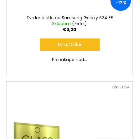
č
–17 %
a
m
Tvrdené sklo na Samsung Galaxy S24 FE
e
Skladom
(>5 ks)
€3,20
DO KOŠÍKA
Pri nákupe nad...
Kód:
H764