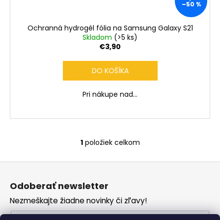
č
–50 %
a
m
Ochranná hydrogél fólia na Samsung Galaxy S21
e
Skladom
(>5 ks)
€3,90
DO KOŠÍKA
Pri nákupe nad...
1
položiek celkom
O
v
Z
l
á
á
Odoberať newsletter
d
p
a
Nezmeškajte žiadne novinky či zľavy!
ä
c
t
Email