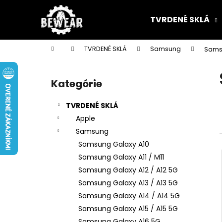
K
Prejsť
na
o
TVRDENÉ SKLÁ
obsah
Späť
Späť
š
do
do
í
Domov
TVRDENÉ SKLÁ
Samsung
Sams
k
obchodu
obchodu
B
o
Kategórie
Preskočiť
č
kategórie
n
TVRDENÉ SKLÁ
ý
Apple
p
Samsung
a
Samsung Galaxy A10
n
Samsung Galaxy A11 / M11
e
Samsung Galaxy A12 / A12 5G
l
Samsung Galaxy A13 / A13 5G
Samsung Galaxy A14 / A14 5G
Samsung Galaxy A15 / A15 5G
Samsung Galaxy A16 5G