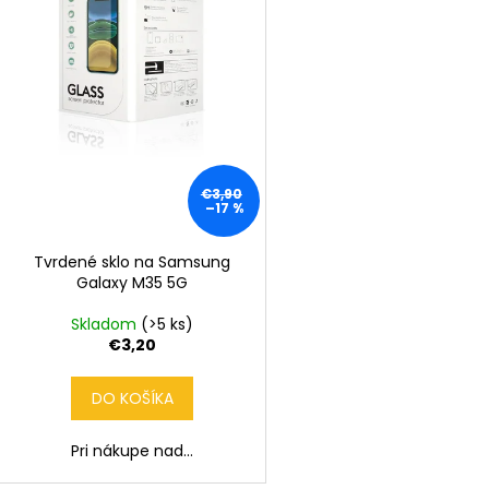
r
d
o
u
d
k
u
t
k
o
t
v
o
€3,90
v
–17 %
Tvrdené sklo na Samsung
Galaxy M35 5G
Skladom
(>5 ks)
€3,20
DO KOŠÍKA
Pri nákupe nad...