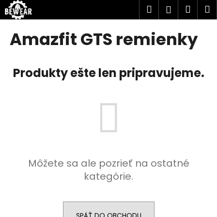
K
Prejsť
Hľadať
Náku
M
Prihlásen
na
o
obsah
Späť
Späť
košík
š
Amazfit GTS remienky
í
Č
k
o
Produkty ešte len pripravujeme.
p
o
t
r
e
b
u
Môžete sa ale pozrieť na ostatné
j
kategórie.
e
t
e
n
SPÄŤ DO OBCHODU