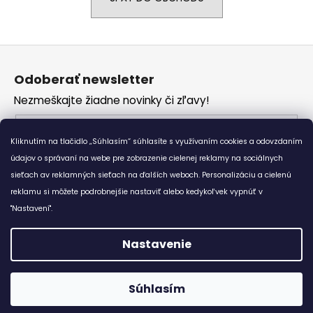
á
j
Z
s
á
ť
Odoberať newsletter
p
?
Nezmeškajte žiadne novinky či zľavy!
ä
t
Email
i
Kliknutím na tlačidlo „Súhlasím“ súhlasíte s využívaním cookies a odovzdaním
Vložením e-mailu súhlasíte s
podmienkami
e
údajov o správaní na webe pre zobrazenie cielenej reklamy na sociálnych
HĽADAŤ
ochrany osobných údajov
sieťach av reklamných sieťach na ďalších weboch. Personalizáciu a cielenú
reklamu si môžete podrobnejšie nastaviť alebo kedykoľvek vypnúť v
PRIHLÁSIŤ SA
"Nastavení".
O
d
Nastavenie
p
o
Vytvoril Shoptet
r
Súhlasím
Copyright 2026
Bewear.sk
. Všetky práva vyhradené.
ú
😊 Doprava zadarmo ku každému nákupu od 7,8 €. :-)