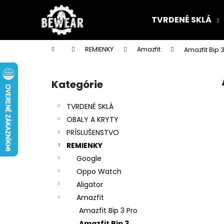
K
Prejsť
na
o
TVRDENÉ SKLÁ
obsah
Späť
Späť
š
do
do
í
Domov
REMIENKY
Amazfit
Amazfit Bip 
k
obchodu
obchodu
B
o
Kategórie
Preskočiť
č
kategórie
n
TVRDENÉ SKLÁ
ý
OBALY A KRYTY
p
PRÍSLUŠENSTVO
a
REMIENKY
n
Google
e
Oppo Watch
l
Aligator
Amazfit
Amazfit Bip 3 Pro
Amazfit Bip 3