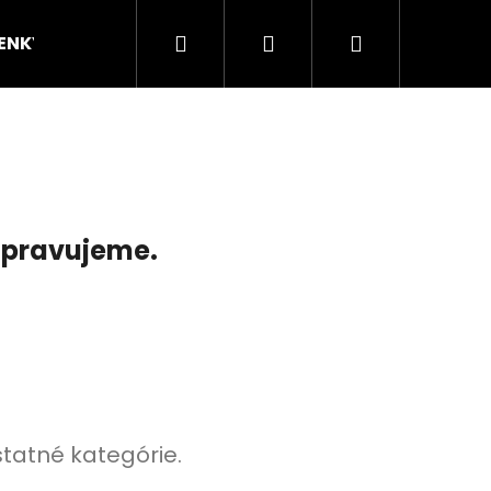
Hľadať
Prihlásenie
Nákupný
ENKY
Dopravy a platby
Kontakty
Obch
košík
ripravujeme.
statné kategórie.