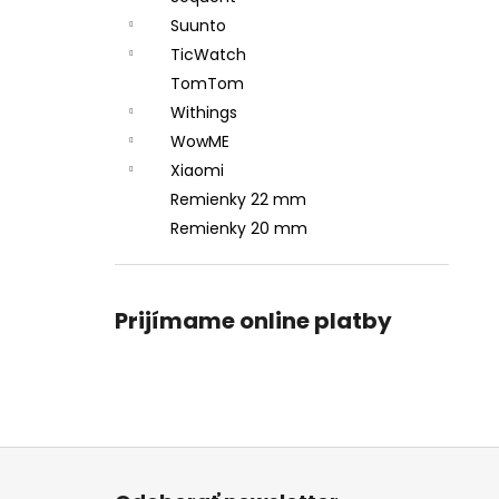
Suunto
TicWatch
TomTom
Withings
WowME
Xiaomi
Remienky 22 mm
Remienky 20 mm
Prijímame online platby
Z
á