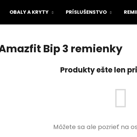
OBALY A KRYTY
PRÍSLUŠENSTVO
REMI
3
Čo potrebujete nájsť?
Amazfit Bip 3 remienky
HĽADAŤ
Produkty ešte len p
Odporúčame
Môžete sa ale pozrieť na o