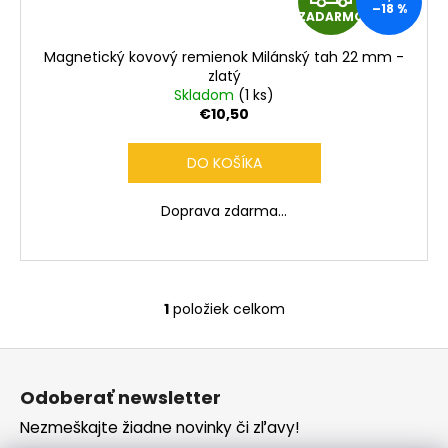
č
–18 %
ZADARMO
a
A
m
Magnetický kovový remienok Milánský tah 22 mm -
e
D
zlatý
Skladom
(1 ks)
A
€10,50
R
DO KOŠÍKA
M
Doprava zdarma...
O
1
položiek celkom
O
v
Z
l
á
á
Odoberať newsletter
d
p
a
Nezmeškajte žiadne novinky či zľavy!
ä