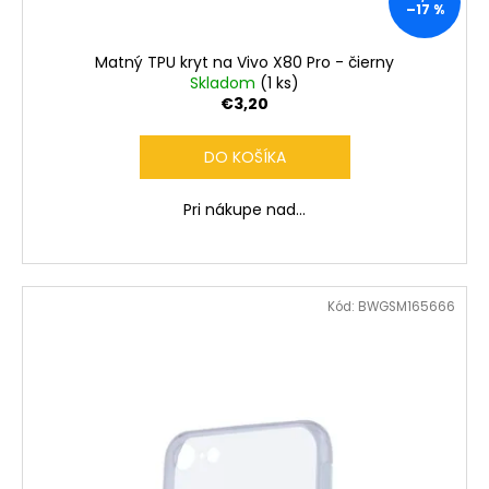
č
–17 %
a
m
Matný TPU kryt na Vivo X80 Pro - čierny
e
Skladom
(1 ks)
€3,20
DO KOŠÍKA
Pri nákupe nad...
Kód:
BWGSM165666