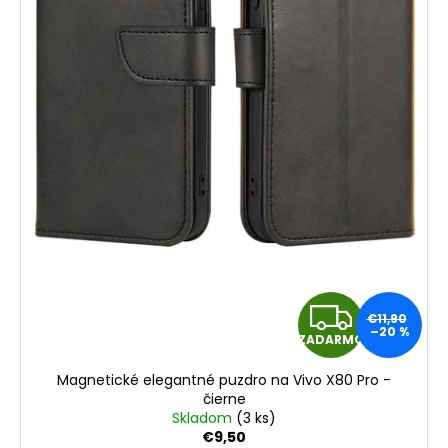
Z
€11,90
–20 %
ZADARMO
A
Magnetické elegantné puzdro na Vivo X80 Pro -
D
čierne
Skladom
(3 ks)
A
€9,50