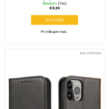
Skladom
(1 ks)
€3,20
DO KOŠÍKA
Pri nákupe nad...
Kód:
IH135226A