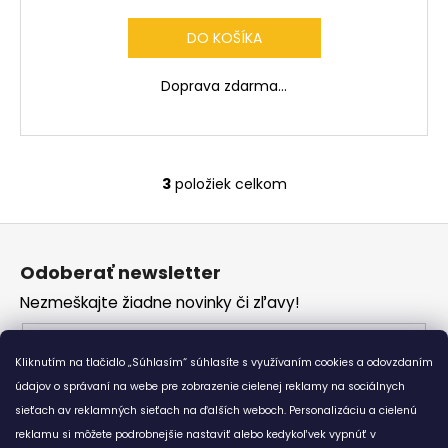
R
DO KOŠÍKA
M
Doprava zdarma...
O
3
položiek celkom
O
v
Z
l
á
á
Odoberať newsletter
d
p
a
Nezmeškajte žiadne novinky či zľavy!
ä
c
t
Email
i
i
Kliknutím na tlačidlo „Súhlasím“ súhlasíte s využívaním cookies a odovzdaním
e
Vložením e-mailu súhlasíte s
podmienkami
e
p
údajov o správaní na webe pre zobrazenie cielenej reklamy na sociálnych
ochrany osobných údajov
r
sieťach av reklamných sieťach na ďalších weboch. Personalizáciu a cielenú
v
reklamu si môžete podrobnejšie nastaviť alebo kedykoľvek vypnúť v