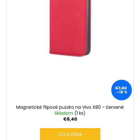
€7,90
–18 %
Magnetické flipové puzdro na Vivo X80 - červené
Skladom
(1 ks)
€6,40
DO KOŠÍKA