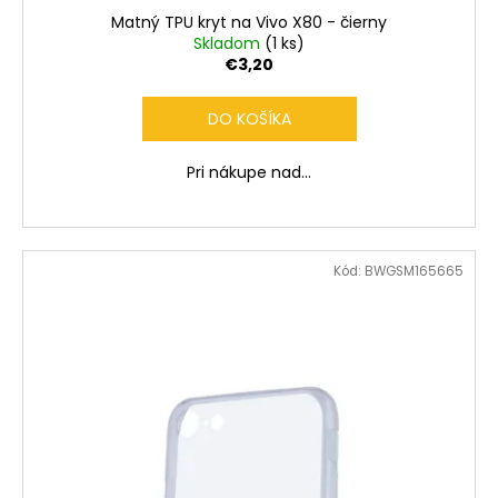
č
Matný TPU kryt na Vivo X80 - čierny
a
Skladom
(1 ks)
m
€3,20
e
DO KOŠÍKA
Pri nákupe nad...
Kód:
BWGSM165665