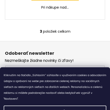
Pri nákupe nad...
3
položiek celkom
O
v
Z
l
á
á
Odoberať newsletter
d
p
a
Nezmeškajte žiadne novinky či zľavy!
ä
c
t
Email
i
i
Kliknutím na tlačidlo „Súhlasím“ súhlasíte s využívaním cookies a odovzdaním
e
Vložením e-mailu súhlasíte s
podmienkami
e
p
údajov o správaní na webe pre zobrazenie cielenej reklamy na sociálnych
ochrany osobných údajov
r
sieťach av reklamných sieťach na ďalších weboch. Personalizáciu a cielenú
v
reklamu si môžete podrobnejšie nastaviť alebo kedykoľvek vypnúť v
PRIHLÁSIŤ SA
k
"Nastavení".
y
v