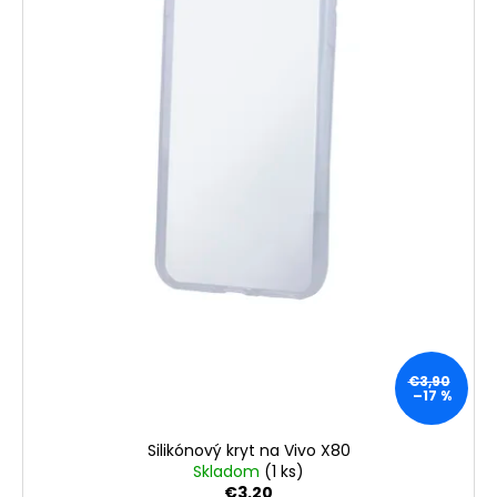
€3,90
–17 %
Silikónový kryt na Vivo X80
Skladom
(1 ks)
€3,20