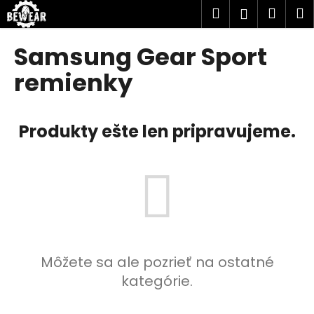
K
Prejsť
Hľadať
Náku
M
Prihlásen
na
o
obsah
Späť
Späť
košík
š
Samsung Gear Sport
í
Č
remienky
k
o
p
Produkty ešte len pripravujeme.
o
t
r
e
b
u
j
e
Môžete sa ale pozrieť na ostatné
t
kategórie.
e
n