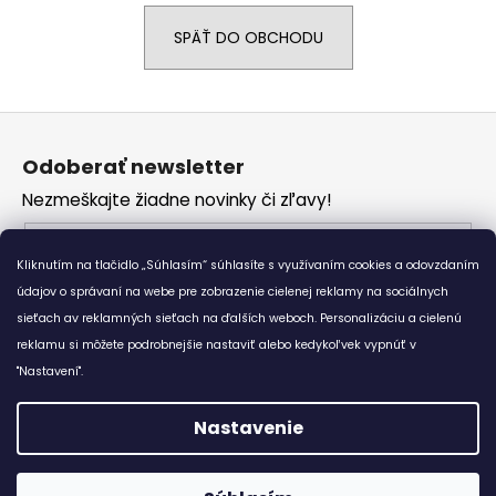
á
SPÄŤ DO OBCHODU
j
s
ť
Z
?
á
Odoberať newsletter
p
Nezmeškajte žiadne novinky či zľavy!
ä
t
Email
HĽADAŤ
i
Kliknutím na tlačidlo „Súhlasím“ súhlasíte s využívaním cookies a odovzdaním
Vložením e-mailu súhlasíte s
podmienkami
e
údajov o správaní na webe pre zobrazenie cielenej reklamy na sociálnych
ochrany osobných údajov
sieťach av reklamných sieťach na ďalších weboch. Personalizáciu a cielenú
reklamu si môžete podrobnejšie nastaviť alebo kedykoľvek vypnúť v
O
PRIHLÁSIŤ SA
d
"Nastavení".
p
o
Nastavenie
r
Vytvoril Shoptet
ú