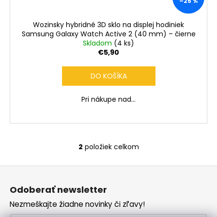
–25 %
Wozinsky hybridné 3D sklo na displej hodiniek
Samsung Galaxy Watch Active 2 (40 mm) – čierne
Skladom
(4 ks)
€5,90
DO KOŠÍKA
Pri nákupe nad...
2
položiek celkom
O
v
Z
l
á
á
Odoberať newsletter
d
p
a
Nezmeškajte žiadne novinky či zľavy!
ä
c