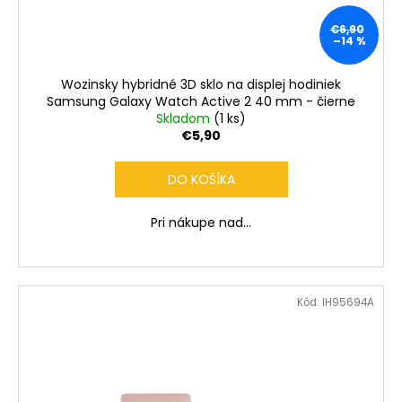
č
a
€6,90
m
–14 %
e
Wozinsky hybridné 3D sklo na displej hodiniek
Samsung Galaxy Watch Active 2 40 mm - čierne
Skladom
(1 ks)
€5,90
DO KOŠÍKA
Pri nákupe nad...
Kód:
IH95694A