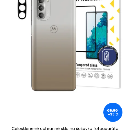
€5,90
–33 %
Celosklenené ochranné sklo na šošovku fotoaparátu