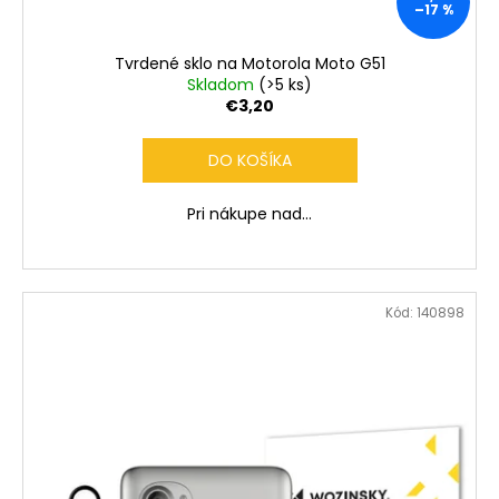
č
–17 %
a
m
Tvrdené sklo na Motorola Moto G51
e
Skladom
(>5 ks)
€3,20
DO KOŠÍKA
Pri nákupe nad...
Kód:
140898