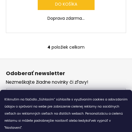
R
DO KOŠÍKA
M
Doprava zdarma...
O
4
položiek celkom
O
v
Z
l
á
á
Odoberať newsletter
d
p
a
Nezmeškajte žiadne novinky či zľavy!
ä
c
t
Email
i
i
Kliknutím na tlačidlo „Súhlasím“ súhlasíte s využívaním cookies a odovzdaním
e
Vložením e-mailu súhlasíte s
podmienkami
e
p
údajov o správaní na webe pre zobrazenie cielenej reklamy na sociálnych
ochrany osobných údajov
r
sieťach av reklamných sieťach na ďalších weboch. Personalizáciu a cielenú
v
reklamu si môžete podrobnejšie nastaviť alebo kedykoľvek vypnúť v
PRIHLÁSIŤ SA
k
"Nastavení".