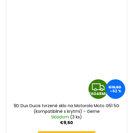
Z
€19,90
–52 %
ZADARMO
A
9D Dux Ducis tvrzené sklo na Motorola Moto G51 5G
D
(kompatibilné s krytmi) - čierne
Skladom
(3 ks)
A
€9,50