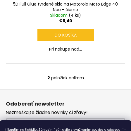
5D Full Glue tvrdené sklo na Motorola Moto Edge 40
Neo - čierne
Skladom
(4 ks)
€6,40
DO KOŠÍKA
Pri nákupe nad...
2
položiek celkom
O
v
Z
l
á
á
Odoberať newsletter
d
p
a
Nezmeškajte žiadne novinky či zľavy!
ä
c
t
Email
i
i
Kliknutím na tlačidlo „Súhlasím“ súhlasíte s využívaním cookies a odovzdaním