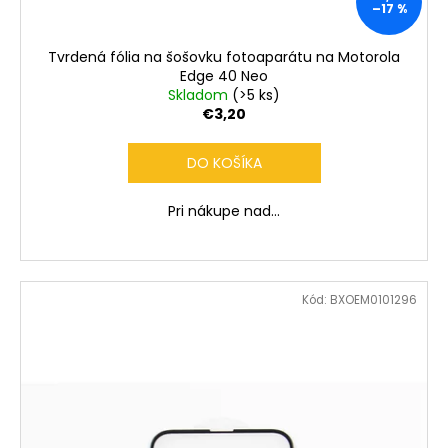
č
–17 %
a
m
Tvrdená fólia na šošovku fotoaparátu na Motorola
e
Edge 40 Neo
Skladom
(>5 ks)
€3,20
DO KOŠÍKA
Pri nákupe nad...
Kód:
BXOEM0101296