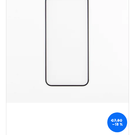
€7,90
–18 %