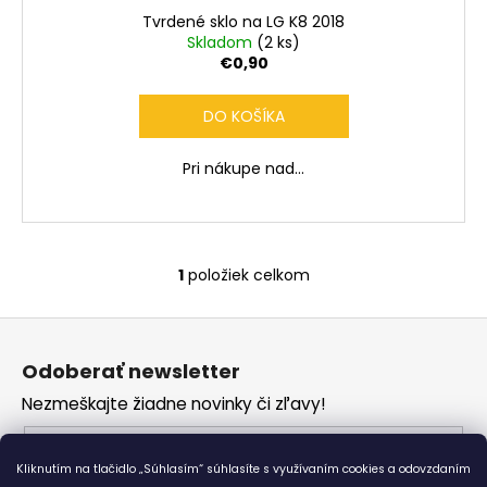
č
Tvrdené sklo na LG K8 2018
a
Skladom
(2 ks)
m
€0,90
e
DO KOŠÍKA
Pri nákupe nad...
1
položiek celkom
O
v
Z
l
á
á
Odoberať newsletter
d
p
a
Nezmeškajte žiadne novinky či zľavy!
ä
c
t
Email
i
i
Kliknutím na tlačidlo „Súhlasím“ súhlasíte s využívaním cookies a odovzdaním
e