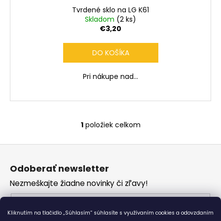
č
Tvrdené sklo na LG K61
a
Skladom
(2 ks)
m
€3,20
e
DO KOŠÍKA
Pri nákupe nad...
1
položiek celkom
O
v
Z
l
á
á
Odoberať newsletter
d
p
a
Nezmeškajte žiadne novinky či zľavy!
ä
c
t
Email
i
i
Kliknutím na tlačidlo „Súhlasím“ súhlasíte s využívaním cookies a odovzdaním
e