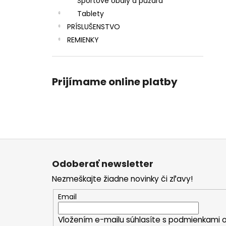
Športové obaly a puzdrá
Tablety
PRÍSLUŠENSTVO
REMIENKY
Prijímame online platby
Z
á
Odoberať newsletter
p
Nezmeškajte žiadne novinky či zľavy!
ä
t
Email
i
Vložením e-mailu súhlasíte s
podmienkami o
e