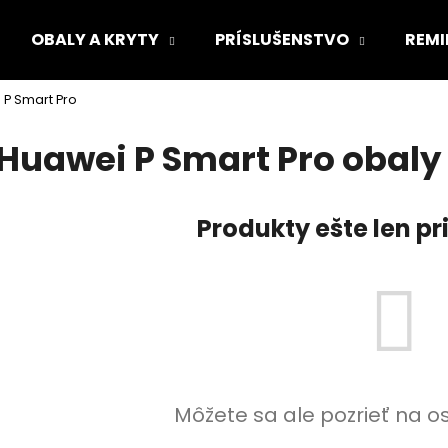
OBALY A KRYTY
PRÍSLUŠENSTVO
REMI
 P Smart Pro
Čo potrebujete nájsť?
Huawei P Smart Pro obaly 
HĽADAŤ
Produkty ešte len p
Odporúčame
Môžete sa ale pozrieť na o