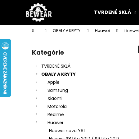
K
Prejsť
na
o
TVRDENÉ SKLÁ
obsah
Späť
Späť
š
do
do
í
Domov
OBALY A KRYTY
Huawei
Huawei
k
obchodu
obchodu
B
o
Kategórie
Preskočiť
č
kategórie
n
TVRDENÉ SKLÁ
ý
OBALY A KRYTY
p
Apple
a
Samsung
n
Xiaomi
e
Motorola
l
Realme
Huawei
Huawei nova Y61
Huawei P8 Lite 2017 / P9 Lite 2017