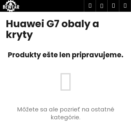
K
Prejsť
Hľadať
Náku
M
Prihlásen
na
o
obsah
Späť
Späť
košík
š
Huawei G7 obaly a
í
Č
kryty
k
o
p
Produkty ešte len pripravujeme.
o
t
r
e
b
u
j
e
Môžete sa ale pozrieť na ostatné
t
kategórie.
e
n