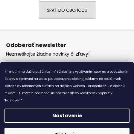
á
SPÄŤ DO OBCHODU
j
s
ť
Z
?
á
Odoberať newsletter
p
Nezmeškajte žiadne novinky či zľavy!
ä
t
Email
HĽADAŤ
i
Kliknutím na tlačidlo „Súhlasím“ súhlasíte s využívaním cookies a odovzdaním
Vložením e-mailu súhlasíte s
podmienkami
e
údajov o správaní na webe pre zobrazenie cielenej reklamy na sociálnych
ochrany osobných údajov
sieťach av reklamných sieťach na ďalších weboch. Personalizáciu a cielenú
reklamu si môžete podrobnejšie nastaviť alebo kedykoľvek vypnúť v
O
PRIHLÁSIŤ SA
d
"Nastavení".
p
o
Nastavenie
r
Vytvoril Shoptet
ú