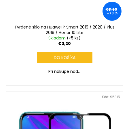
č
a
€11,90
m
–73 %
e
Tvrdené sklo na Huawei P Smart 2019 / 2020 / Plus
2019 / Honor 10 Lite
Skladom
(>5 ks)
€3,20
DO KOŠÍKA
Pri nákupe nad...
Kód:
95315