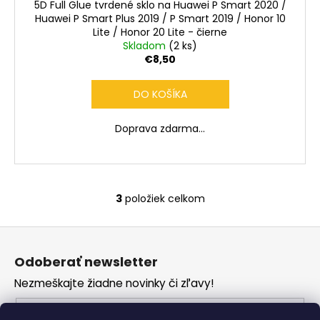
5D Full Glue tvrdené sklo na Huawei P Smart 2020 /
D
Huawei P Smart Plus 2019 / P Smart 2019 / Honor 10
Lite / Honor 20 Lite - čierne
A
Skladom
(2 ks)
€8,50
R
DO KOŠÍKA
M
Doprava zdarma...
O
3
položiek celkom
O
v
Z
l
á
á
Odoberať newsletter
d
p
a
Nezmeškajte žiadne novinky či zľavy!
ä
c
t
Email
i