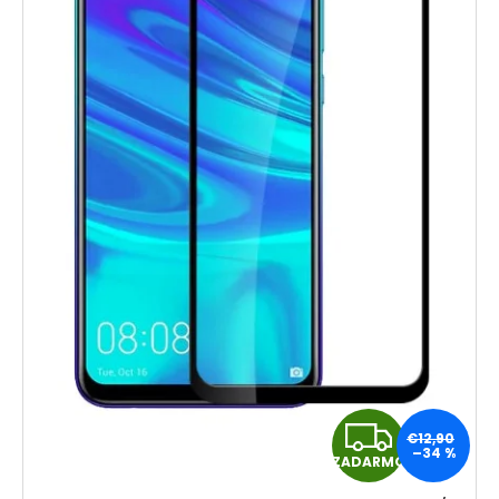
Z
€12,90
–34 %
ZADARMO
A