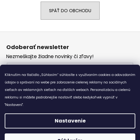
á
SPÄŤ DO OBCHODU
j
s
ť
Z
?
á
Odoberať newsletter
p
Nezmeškajte žiadne novinky či zľavy!
ä
t
Email
HĽADAŤ
i
Kliknutím na tlačidlo „Súhlasím“ súhlasíte s využívaním cookies a odovzdaním
Vložením e-mailu súhlasíte s
podmienkami
e
údajov o správaní na webe pre zobrazenie cielenej reklamy na sociálnych
ochrany osobných údajov
sieťach av reklamných sieťach na ďalších weboch. Personalizáciu a cielenú
reklamu si môžete podrobnejšie nastaviť alebo kedykoľvek vypnúť v
O
PRIHLÁSIŤ SA
d
"Nastavení".
p
o
Nastavenie
r
Vytvoril Shoptet
ú