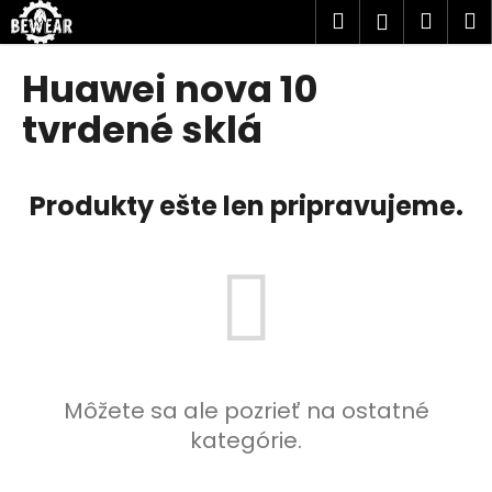
K
Prejsť
Hľadať
Náku
M
Prihlásen
na
o
obsah
Späť
Späť
košík
š
Huawei nova 10
í
Č
tvrdené sklá
k
o
p
Produkty ešte len pripravujeme.
o
t
r
e
b
u
j
e
Môžete sa ale pozrieť na ostatné
t
kategórie.
e
n