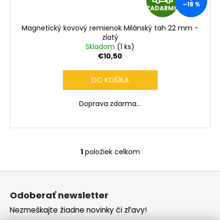
č
–18 %
ZADARMO
a
A
m
Magnetický kovový remienok Milánský tah 22 mm -
e
D
zlatý
Skladom
(1 ks)
A
€10,50
R
DO KOŠÍKA
M
Doprava zdarma...
O
1
položiek celkom
O
v
Z
l
á
á
Odoberať newsletter
d
p
a
Nezmeškajte žiadne novinky či zľavy!
ä