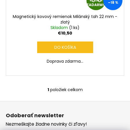
č
–18 %
ZADARMO
a
A
m
Magnetický kovový remienok Milánský tah 22 mm -
e
D
zlatý
Skladom
(1 ks)
A
€10,50
R
DO KOŠÍKA
M
Doprava zdarma...
O
1
položiek celkom
O
v
Z
l
á
á
Odoberať newsletter
d
p
a
Nezmeškajte žiadne novinky či zľavy!
ä