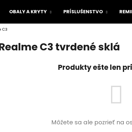
OBALY A KRYTY
PRÍSLUŠENSTVO
REMI
e C3
Čo potrebujete nájsť?
Realme C3 tvrdené sklá
HĽADAŤ
Produkty ešte len p
Odporúčame
Môžete sa ale pozrieť na o