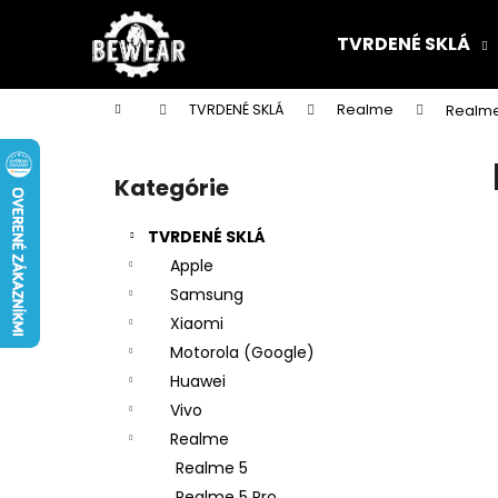
K
Prejsť
na
o
TVRDENÉ SKLÁ
obsah
Späť
Späť
š
do
do
í
Domov
TVRDENÉ SKLÁ
Realme
Realm
k
obchodu
obchodu
B
o
Kategórie
Preskočiť
č
kategórie
n
TVRDENÉ SKLÁ
ý
Apple
p
Samsung
a
Xiaomi
n
Motorola (Google)
e
Huawei
l
Vivo
Realme
Realme 5
Realme 5 Pro