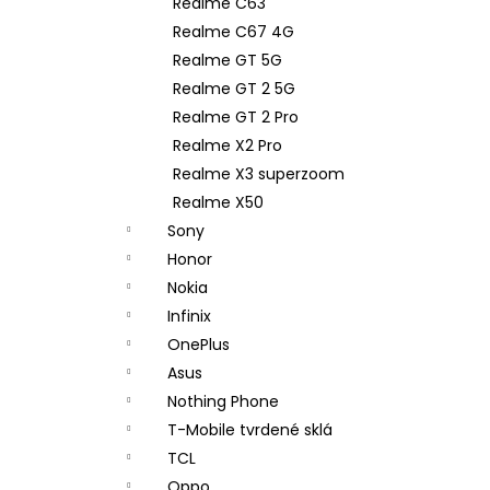
Realme C63
Realme C67 4G
Realme GT 5G
Realme GT 2 5G
Realme GT 2 Pro
Realme X2 Pro
Realme X3 superzoom
Realme X50
Sony
Honor
Nokia
Infinix
OnePlus
Asus
Nothing Phone
T-Mobile tvrdené sklá
TCL
Oppo