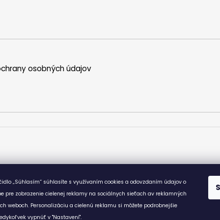
chrany osobných údajov
ačidlo „Súhlasím“ súhlasíte s využívaním cookies a odovzdaním údajov o
e pre zobrazenie cielenej reklamy na sociálnych sieťach av reklamných
ích weboch. Personalizáciu a cielenú reklamu si môžete podrobnejšie
edykoľvek vypnúť v "Nastavení".