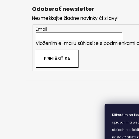
á
Odoberať newsletter
p
Nezmeškajte žiadne novinky či zľavy!
ä
t
Email
i
Vložením e-mailu súhlasíte s
podmienkami o
e
PRIHLÁSIŤ SA
Kliknutím na tl
správaní na web
sieťach na ďalš
nastaviť alebo k