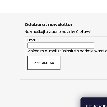
Z
á
Odoberať newsletter
p
Nezmeškajte žiadne novinky či zľavy!
ä
t
Email
i
Vložením e-mailu súhlasíte s
podmienkami o
e
PRIHLÁSIŤ SA
Kliknutím na tl