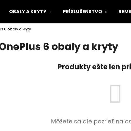
OBALY A KRYTY
PRÍSLUŠENSTVO
REMI
s 6 obaly a kryty
Čo potrebujete nájsť?
OnePlus 6 obaly a kryty
HĽADAŤ
Produkty ešte len p
Odporúčame
Môžete sa ale pozrieť na o