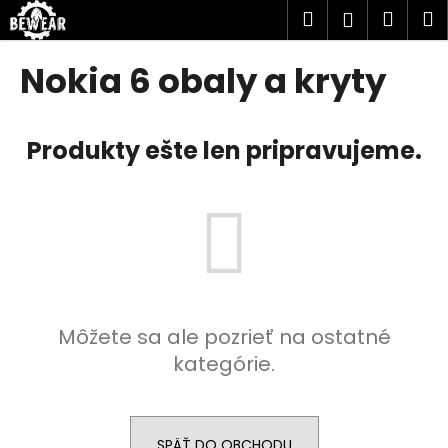
K
Prejsť
Hľadať
Náku
M
Prihlásen
na
o
obsah
Späť
Späť
košík
š
Nokia 6 obaly a kryty
í
Č
k
o
Produkty ešte len pripravujeme.
p
o
t
r
e
b
u
Môžete sa ale pozrieť na ostatné
j
kategórie.
e
t
e
n
SPÄŤ DO OBCHODU