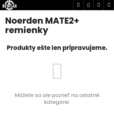
K
Prejsť
Hľadať
Náku
M
Prihlásen
na
o
obsah
Späť
Späť
košík
š
Noerden MATE2+
í
Č
remienky
k
o
p
Produkty ešte len pripravujeme.
o
t
r
e
b
u
j
e
Môžete sa ale pozrieť na ostatné
t
kategórie.
e
n