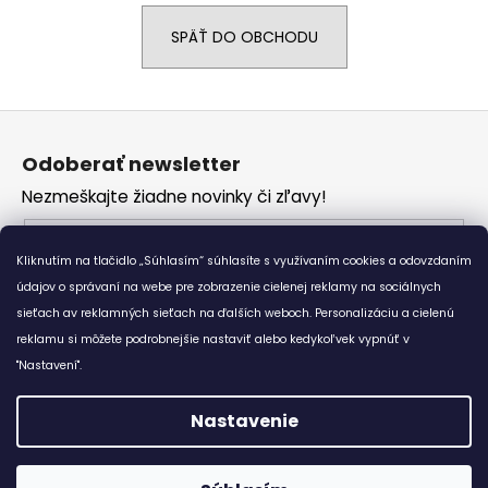
á
SPÄŤ DO OBCHODU
j
s
ť
Z
?
á
Odoberať newsletter
p
Nezmeškajte žiadne novinky či zľavy!
ä
t
Email
HĽADAŤ
i
Kliknutím na tlačidlo „Súhlasím“ súhlasíte s využívaním cookies a odovzdaním
Vložením e-mailu súhlasíte s
podmienkami
e
údajov o správaní na webe pre zobrazenie cielenej reklamy na sociálnych
ochrany osobných údajov
sieťach av reklamných sieťach na ďalších weboch. Personalizáciu a cielenú
reklamu si môžete podrobnejšie nastaviť alebo kedykoľvek vypnúť v
O
PRIHLÁSIŤ SA
d
"Nastavení".
p
o
Nastavenie
r
Vytvoril Shoptet
ú