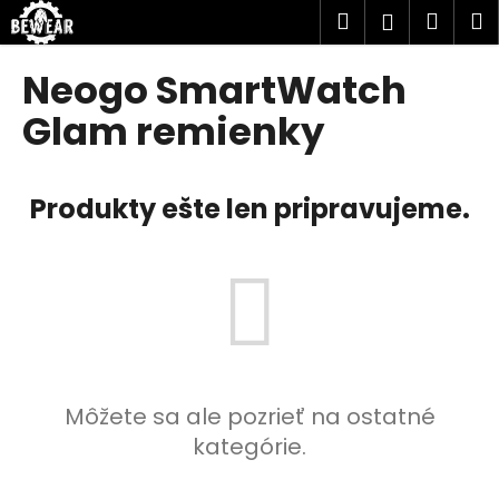
K
Prejsť
Hľadať
Náku
M
Prihlásen
na
o
obsah
Späť
Späť
košík
š
Neogo SmartWatch
í
Č
Glam remienky
k
o
p
Produkty ešte len pripravujeme.
o
t
r
e
b
u
j
e
Môžete sa ale pozrieť na ostatné
t
kategórie.
e
n