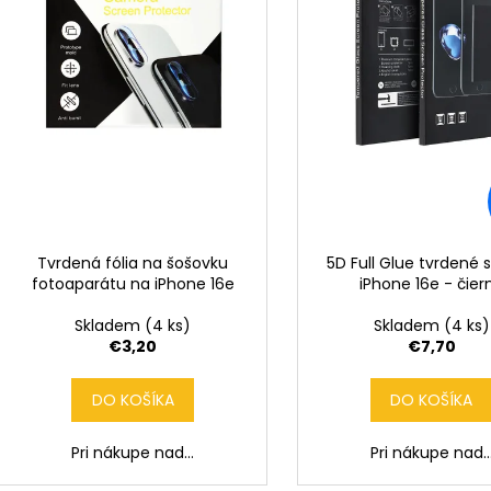
r
d
o
u
d
k
u
t
k
o
t
v
o
v
Tvrdená fólia na šošovku
5D Full Glue tvrdené 
fotoaparátu na iPhone 16e
iPhone 16e - čier
Skladem
(4 ks)
Skladem
(4 ks)
€3,20
€7,70
DO KOŠÍKA
DO KOŠÍKA
Pri nákupe nad...
Pri nákupe nad..