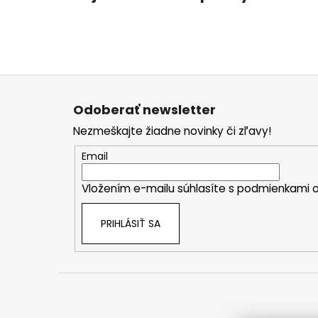
Z
á
Odoberať newsletter
p
Nezmeškajte žiadne novinky či zľavy!
ä
t
Email
i
Vložením e-mailu súhlasíte s
podmienkami o
e
PRIHLÁSIŤ SA