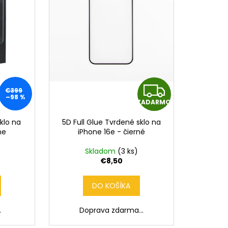
Z
€399
–98 %
ZADARMO
A
sklo na
5D Full Glue Tvrdené sklo na
D
ne
iPhone 16e - čierné
A
Skladom
(3 ks)
€8,50
R
DO KOŠÍKA
M
.
Doprava zdarma...
O