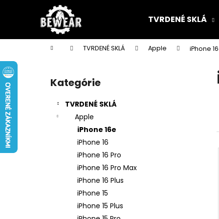
K
Prejsť
na
o
TVRDENÉ SKLÁ
obsah
Späť
Späť
š
do
do
í
Domov
TVRDENÉ SKLÁ
Apple
iPhone 1
k
obchodu
obchodu
B
o
Kategórie
Preskočiť
č
kategórie
n
TVRDENÉ SKLÁ
ý
Apple
p
iPhone 16e
a
iPhone 16
n
iPhone 16 Pro
e
iPhone 16 Pro Max
l
iPhone 16 Plus
iPhone 15
iPhone 15 Plus
iPhone 15 Pro