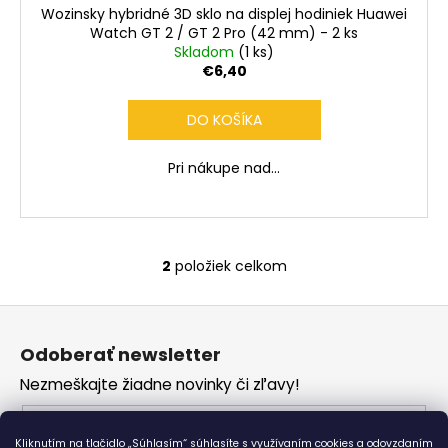
Wozinsky hybridné 3D sklo na displej hodiniek Huawei
Watch GT 2 / GT 2 Pro (42 mm) - 2 ks
Skladom
(1 ks)
€6,40
DO KOŠÍKA
Pri nákupe nad...
2
položiek celkom
O
v
Z
l
á
á
Odoberať newsletter
d
p
a
Nezmeškajte žiadne novinky či zľavy!
ä
c
t
Email
i
i
Kliknutím na tlačidlo „Súhlasím“ súhlasíte s využívaním cookies a odovzdaním