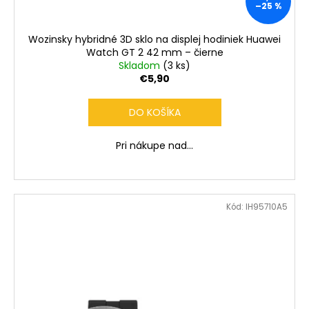
č
–25 %
a
m
Wozinsky hybridné 3D sklo na displej hodiniek Huawei
e
Watch GT 2 42 mm – čierne
Skladom
(3 ks)
€5,90
DO KOŠÍKA
Pri nákupe nad...
Kód:
IH95710A5