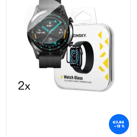
€7,90
–18 %