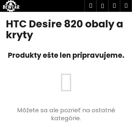
K
Prejsť
Hľadať
Náku
M
Prihlásen
na
o
obsah
Späť
Späť
košík
š
HTC Desire 820 obaly a
í
Č
kryty
k
o
p
Produkty ešte len pripravujeme.
o
t
r
e
b
u
j
e
Môžete sa ale pozrieť na ostatné
t
kategórie.
e
n