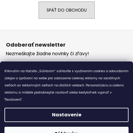
á
SPÄŤ DO OBCHODU
j
s
ť
Z
?
á
Odoberať newsletter
p
Nezmeškajte žiadne novinky či zľavy!
ä
t
Email
HĽADAŤ
i
Kliknutím na tlačidlo „Súhlasím“ súhlasíte s využívaním cookies a odovzdaním
Vložením e-mailu súhlasíte s
podmienkami
e
údajov o správaní na webe pre zobrazenie cielenej reklamy na sociálnych
ochrany osobných údajov
sieťach av reklamných sieťach na ďalších weboch. Personalizáciu a cielenú
reklamu si môžete podrobnejšie nastaviť alebo kedykoľvek vypnúť v
O
PRIHLÁSIŤ SA
d
"Nastavení".
p
o
Nastavenie
r
Vytvoril Shoptet
ú