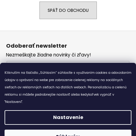
á
SPÄŤ DO OBCHODU
j
s
ť
Z
?
á
Odoberať newsletter
p
Nezmeškajte žiadne novinky či zľavy!
ä
t
Email
HĽADAŤ
i
Kliknutím na tlačidlo „Súhlasím“ súhlasíte s využívaním cookies a odovzdaním
Vložením e-mailu súhlasíte s
podmienkami
e
údajov o správaní na webe pre zobrazenie cielenej reklamy na sociálnych
ochrany osobných údajov
sieťach av reklamných sieťach na ďalších weboch. Personalizáciu a cielenú
reklamu si môžete podrobnejšie nastaviť alebo kedykoľvek vypnúť v
O
PRIHLÁSIŤ SA
d
"Nastavení".
p
o
Nastavenie
r
Vytvoril Shoptet
ú