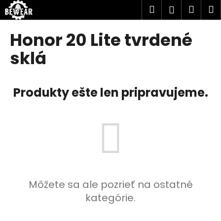
K
Prejsť
Hľadať
Náku
M
Prihlásen
na
o
obsah
Späť
Späť
košík
š
Honor 20 Lite tvrdené
í
Č
sklá
k
o
p
Produkty ešte len pripravujeme.
o
t
r
e
b
u
j
e
Môžete sa ale pozrieť na ostatné
t
kategórie.
e
n