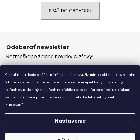
á
SPÄŤ DO OBCHODU
j
s
ť
Z
?
á
Odoberať newsletter
p
Nezmeškajte žiadne novinky či zľavy!
ä
t
Email
HĽADAŤ
i
Kliknutím na tlačidlo „Súhlasím“ súhlasíte s využívaním cookies a odovzdaním
Vložením e-mailu súhlasíte s
podmienkami
e
údajov o správaní na webe pre zobrazenie cielenej reklamy na sociálnych
ochrany osobných údajov
sieťach av reklamných sieťach na ďalších weboch. Personalizáciu a cielenú
reklamu si môžete podrobnejšie nastaviť alebo kedykoľvek vypnúť v
O
PRIHLÁSIŤ SA
d
"Nastavení".
p
o
Nastavenie
r
Vytvoril Shoptet
ú