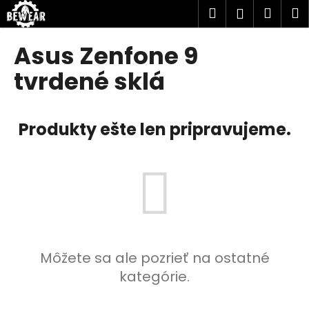
K
Prejsť
Hľadať
Náku
M
Prihlásen
na
o
obsah
Späť
Späť
košík
š
Asus Zenfone 9
í
Č
tvrdené sklá
k
o
p
Produkty ešte len pripravujeme.
o
t
r
e
b
u
j
e
Môžete sa ale pozrieť na ostatné
t
kategórie.
e
n