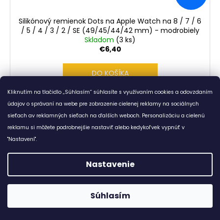
Silikónový remienok Dots na Apple Watch na 8 / 7 / 6
/ 5 / 4 / 3 / 2 / SE (49/45/44/42 mm) - modrobiely
Skladom
(3 ks)
€6,40
DO KOŠÍKA
Kliknutím na tlačidlo „Súhlasím“ súhlasíte s využívaním cookies a odovzdaním
Pri nákupe nad...
údajov o správaní na webe pre zobrazenie cielenej reklamy na sociálnych
sieťach av reklamných sieťach na ďalších weboch. Personalizáciu a cielenú
reklamu si môžete podrobnejšie nastaviť alebo kedykoľvek vypnúť v
"Nastavení".
Kód:
140805
Nastavenie
Súhlasím
😊 Doprava zadarmo ku každému nákupu od 7,8 €. :-)