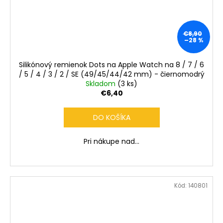
€8,90
–28 %
Silikónový remienok Dots na Apple Watch na 8 / 7 / 6
/ 5 / 4 / 3 / 2 / SE (49/45/44/42 mm) - čiernomodrý
Skladom
(3 ks)
€6,40
DO KOŠÍKA
Pri nákupe nad...
Kód:
140801