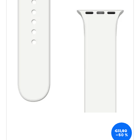
€11,90
–50 %