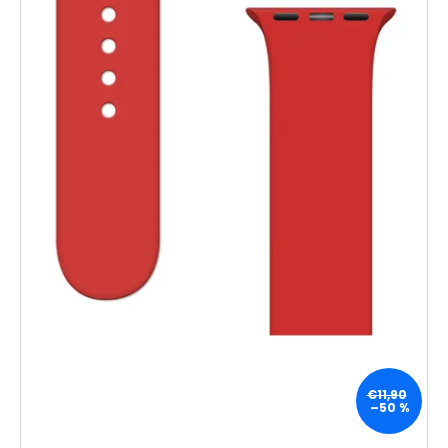
€11,90
–50 %