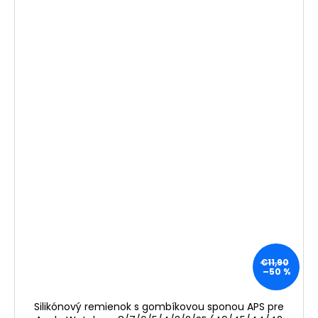
€11,90
–50 %
Silikónový remienok s gombíkovou sponou APS pre