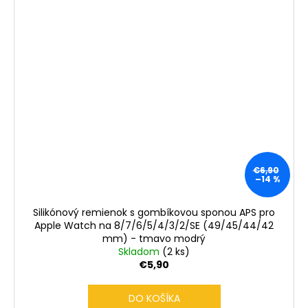
€6,90
–14 %
Silikónový remienok s gombíkovou sponou APS pro
Apple Watch na 8/7/6/5/4/3/2/SE (49/45/44/42
mm) - tmavo modrý
Skladom
(2 ks)
€5,90
DO KOŠÍKA