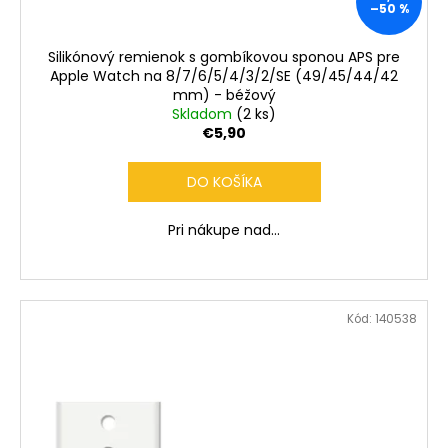
č
–50 %
a
m
Silikónový remienok s gombíkovou sponou APS pre
e
Apple Watch na 8/7/6/5/4/3/2/SE (49/45/44/42
mm) - béžový
Skladom
(2 ks)
€5,90
DO KOŠÍKA
Pri nákupe nad...
Kód:
140538