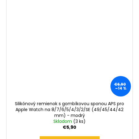
€6,90
–14 %
Silikónový remienok s gombíkovou sponou APS pro
Apple Watch na 8/7/6/5/4/3/2/SE (49/45/44/42
mm) - modrý
Skladom
(3 ks)
€5,90