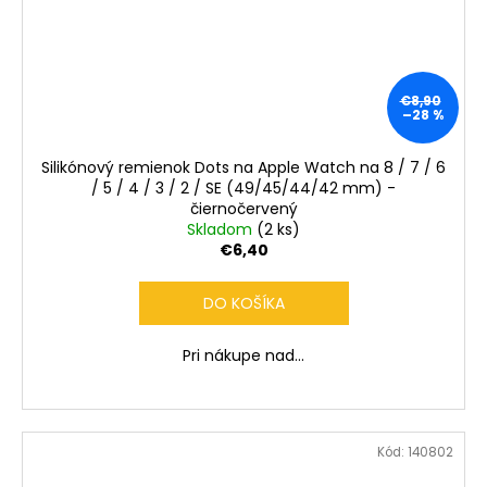
€8,90
–28 %
Silikónový remienok Dots na Apple Watch na 8 / 7 / 6
/ 5 / 4 / 3 / 2 / SE (49/45/44/42 mm) -
čiernočervený
Skladom
(2 ks)
€6,40
DO KOŠÍKA
Pri nákupe nad...
Kód:
140802