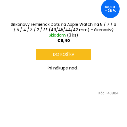
€8,90
–28 %
Silikónový remienok Dots na Apple Watch na 8 / 7 / 6
/ 5 / 4 / 3 / 2 / SE (49/45/44/42 mm) - čiernosivý
Skladom
(3 ks)
€6,40
DO KOŠÍKA
Pri nákupe nad...
Kód:
140804