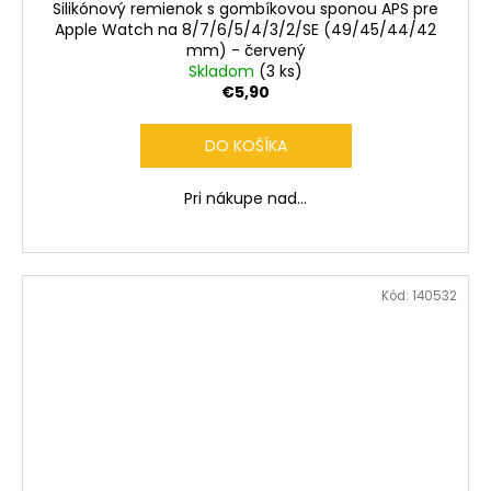
Silikónový remienok s gombíkovou sponou APS pre
Apple Watch na 8/7/6/5/4/3/2/SE (49/45/44/42
mm) - červený
Skladom
(3 ks)
€5,90
DO KOŠÍKA
Pri nákupe nad...
Kód:
140532