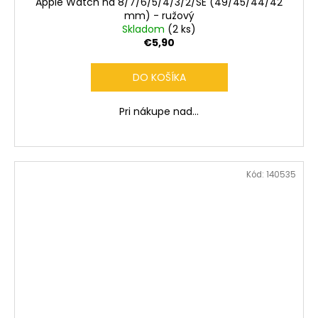
Apple Watch na 8/7/6/5/4/3/2/SE (49/45/44/42
mm) - ružový
Skladom
(2 ks)
€5,90
DO KOŠÍKA
Pri nákupe nad...
Kód:
140535