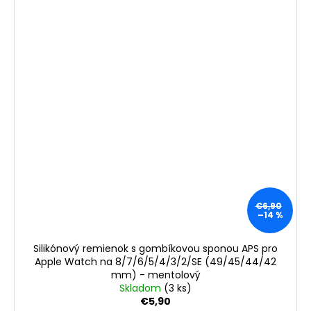
€6,90
–14 %
Silikónový remienok s gombíkovou sponou APS pro
Apple Watch na 8/7/6/5/4/3/2/SE (49/45/44/42
mm) - mentolový
Skladom
(3 ks)
€5,90