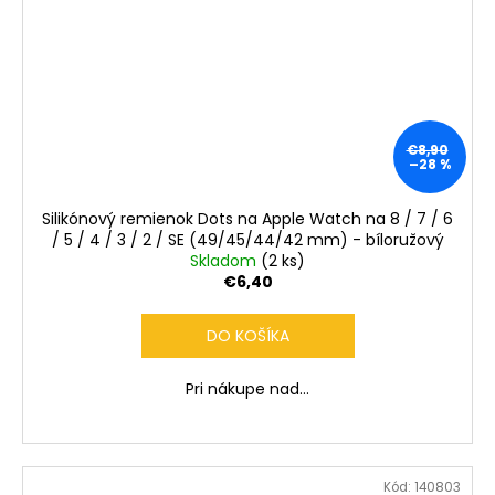
€8,90
–28 %
Silikónový remienok Dots na Apple Watch na 8 / 7 / 6
/ 5 / 4 / 3 / 2 / SE (49/45/44/42 mm) - bíloružový
Skladom
(2 ks)
€6,40
DO KOŠÍKA
Pri nákupe nad...
Kód:
140803