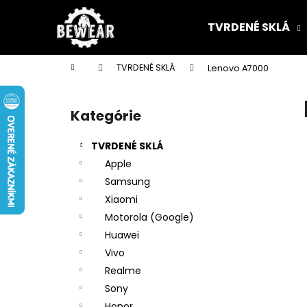
K
Prejsť
na
o
TVRDENÉ SKLÁ
obsah
Späť
Späť
š
do
do
í
Domov
TVRDENÉ SKLÁ
Lenovo A7000
k
obchodu
obchodu
B
o
Kategórie
Preskočiť
č
kategórie
n
TVRDENÉ SKLÁ
ý
Apple
p
Samsung
a
Xiaomi
n
Motorola (Google)
e
Huawei
l
Vivo
Realme
Sony
Honor