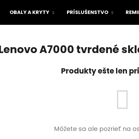
OBALY A KRYTY
PRÍSLUŠENSTVO
REMI
Čo potrebujete nájsť?
Lenovo A7000 tvrdené skl
HĽADAŤ
Produkty ešte len p
Odporúčame
Môžete sa ale pozrieť na o