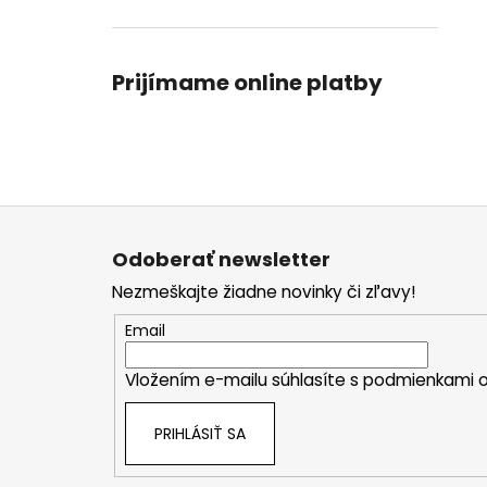
Prijímame online platby
Z
á
Odoberať newsletter
p
Nezmeškajte žiadne novinky či zľavy!
ä
t
Email
i
Vložením e-mailu súhlasíte s
podmienkami o
e
PRIHLÁSIŤ SA