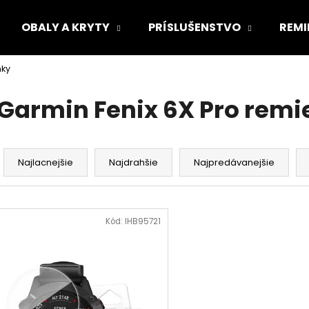
OBALY A KRYTY
PRÍSLUŠENSTVO
REMI
nky
Čo potrebujete nájsť?
Garmin Fenix 6X Pro remi
HĽADAŤ
R
a
Najlacnejšie
Najdrahšie
Najpredávanejšie
d
Odporúčame
e
V
n
ý
Kód:
IHB95721
i
p
e
i
p
s
r
p
o