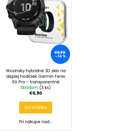
r
d
o
u
d
k
u
t
k
o
t
v
o
€6,90
v
–14 %
Wozinsky hybridné 3D sklo na
displej hodiniek Garmin Fenix
6X Pro - transparentné
Skladom
(3 ks)
€5,90
DO KOŠÍKA
Pri nákupe nad...