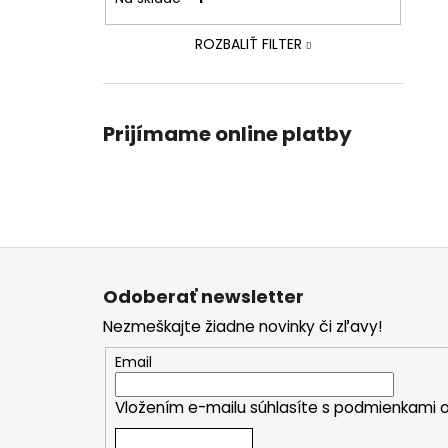
ROZBALIŤ FILTER
Prijímame online platby
Z
á
Odoberať newsletter
p
Nezmeškajte žiadne novinky či zľavy!
ä
t
Email
i
Vložením e-mailu súhlasíte s
podmienkami o
e