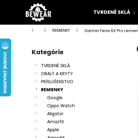
K
Prejsť
na
o
TVRDENÉ SKLÁ
obsah
Späť
Späť
š
do
do
í
Domov
REMIENKY
Garmin Fenix 6X Pro remie
k
obchodu
obchodu
B
o
Kategórie
Preskočiť
č
kategórie
n
TVRDENÉ SKLÁ
ý
OBALY A KRYTY
p
PRÍSLUŠENSTVO
a
REMIENKY
n
Google
e
Oppo Watch
l
Aligator
Amazfit
Apple
Armodd