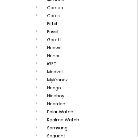
Carneo
Coros
Fitbit
Fossil
Garett
Huawei
Honor
iGET
Madvell
MyKronoz
Neogo
Niceboy
Noerden
Polar Watch
Realme Watch
Samsung
Sequent